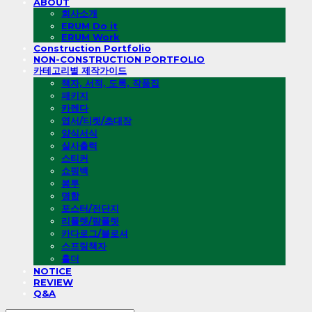
ABOUT
회사소개
ERUM Do it
ERUM Work
Construction Portfolio
NON-CONSTRUCTION PORTFOLIO
카테고리별 제작가이드
책자, 서적, 도록, 작품집
패키지
카렌다
엽서/티켓/초대장
양식서식
실사출력
스티커
쇼핑백
봉투
명함
포스터/전단지
리플렛/팜플렛
카다로그/블로셔
스프링책자
홀더
NOTICE
REVIEW
Q&A