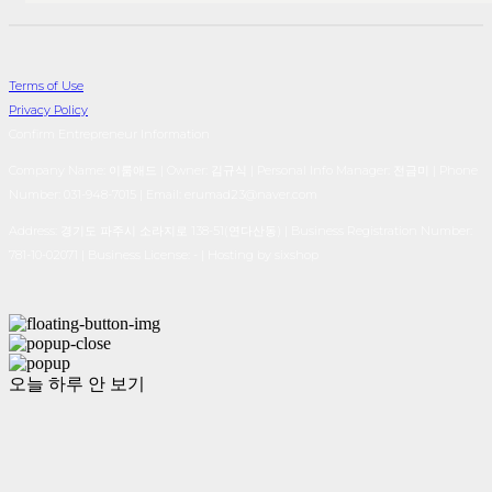
Terms of Use
Privacy Policy
Confirm Entrepreneur Information
Company Name: 이룸애드 | Owner: 김규식 | Personal Info Manager: 전금미 | Phone
Number: 031-948-7015 | Email: erumad23@naver.com
Address: 경기도 파주시 소라지로 138-51(연다산동) | Business Registration Number:
781-10-02071
| Business License:
-
| Hosting by sixshop
오늘 하루 안 보기