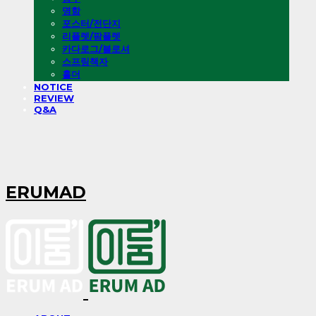
명함
포스터/전단지
리플렛/팜플렛
카다로그/블로셔
스프링책자
홀더
NOTICE
REVIEW
Q&A
ERUMAD