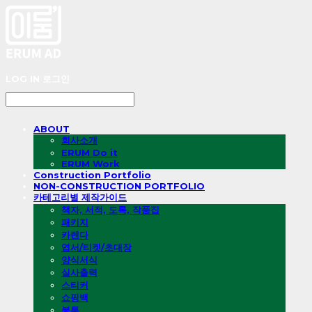
LOG IN
로그인
ABOUT
회사소개
ERUM Do it
ERUM Work
Construction Portfolio
NON-CONSTRUCTION PORTFOLIO
카테고리별 제작가이드
책자, 서적, 도록, 작품집
패키지
카렌다
엽서/티켓/초대장
양식서식
실사출력
스티커
쇼핑백
봉투